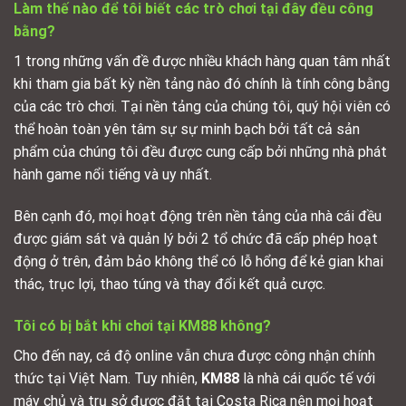
Làm thế nào để tôi biết các trò chơi tại đây đều công
bằng?
1 trong những vấn đề được nhiều khách hàng quan tâm nhất
khi tham gia bất kỳ nền tảng nào đó chính là tính công bằng
của các trò chơi. Tại nền tảng của chúng tôi, quý hội viên có
thể hoàn toàn yên tâm sự sự minh bạch bởi tất cả sản
phẩm của chúng tôi đều được cung cấp bởi những nhà phát
hành game nổi tiếng và uy nhất.
Bên cạnh đó, mọi hoạt động trên nền tảng của nhà cái đều
được giám sát và quản lý bởi 2 tổ chức đã cấp phép hoạt
động ở trên, đảm bảo không thể có lỗ hổng để kẻ gian khai
thác, trục lợi, thao túng và thay đổi kết quả cược.
Tôi có bị bắt khi chơi tại KM88 không?
Cho đến nay, cá độ online vẫn chưa được công nhận chính
thức tại Việt Nam. Tuy nhiên,
KM88
là nhà cái quốc tế với
máy chủ và trụ sở được đặt tại Costa Rica nên mọi hoạt