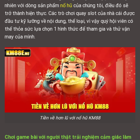
nhiên với dòng sản phẩm
nổ hũ
của chúng tôi, điều đó sẽ
trở thành hiện thực. Các trò chơi quay slot của nhà cái được
đầu tư kỹ lưỡng về nội dung, thể loại, vì vậy quý hội viên có
thể thỏa sức lựa chọn 1 hình thức để tham gia và thử vận
may của mình.
Tiền về hơn lũ với nổ hũ KM88
Chơi game bài với người thật trải nghiệm cảm giác làm