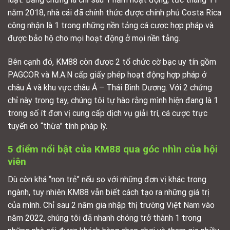
năm 2018, nhà cái đã chính thức được chính phủ Costa Rica
công nhận là 1 trong những nền tảng cá cược hợp pháp và
được bảo hộ cho mọi hoạt động ở mọi nền tảng.
Bên cạnh đó, KM88 còn được 2 tổ chức cờ bạc uy tín gồm
PAGCOR và M.A.N cấp giấy phép hoạt động hợp pháp ở
châu Á và khu vực châu Á – Thái Bình Dương. Với 2 chứng
chỉ này trong tay, chúng tôi tự hào rằng mình hiện đang là 1
trong số ít đơn vị cung cấp dịch vụ giải trí, cá cược trực
tuyến có “thừa” tính pháp lý.
5 điểm nổi bật của KM88 qua góc nhìn của hội
viên
Dù còn khá “non trẻ” nếu so với những đơn vị khác trong
ngành, tuy nhiên KM88 vẫn biết cách tạo ra những giá trị
của mình. Chỉ sau 2 năm gia nhập thị trường Việt Nam vào
năm 2022, chúng tôi đã nhanh chóng trở thành 1 trong