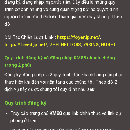
đăng ký, đăng nhập, nạp/rút tiền. Đây đều là những quy
trình cơ bản nhưng vô cùng quan trọng bởi nó quyết định
người chơi có đủ điều kiện tham gia cược hay không. Theo
đó:
Đối Tác Chiến Lượt
Link :
https://foyer.jp.net/
,
https://freed.jp.net/
,
7HH
,
HELLO88
,
79KING
,
HUBET
Quy trình đăng ký và đăng nhập KM88 nhanh chóng
trong 2 phút
Đăng ký, đăng nhập là 2 quy trình đầu khách hàng cần phải
thực hiện khi đến với nền tảng của chúng tôi. Theo đó, 2
dịch vụ này được chúng tôi quy định như sau:
Quy trình đăng ký
Truy cập trang chủ
KM88
qua link chính thức và link dự
phòng ở trên.