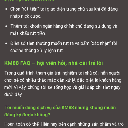
Chọn “rút tiền” tại giao diện trang chủ sau khi đã đăng
nhập nick cược.
Thêm tài khoản ngân hàng chính chủ đang sử dụng và
mật khẩu rút tiền.
Điền số tiền thưởng muốn rút ra và bấm “xác nhận” rồi
chờ hệ thống xử lý lệnh rút.
KM88 FAQ – hội viên hỏi, nhà cái trả lời
Trong quá trình tham gia trải nghiệm tại nhà cái, hẳn người
chơi sẽ có nhiều thắc mắc cần xử lý, đặc biệt là khách hàng
mới. Vì vậy, chúng tôi sẽ tổng hợp và giải đáp chi tiết ngay
dưới đây.
Tôi muốn dùng dịch vụ của KM88 nhưng không muốn
đăng ký được không?
Hoàn toàn có thể. Hiện nay bên cạnh những sản phẩm và trò