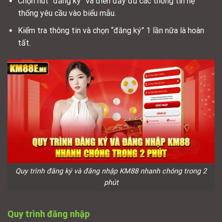
Chọn nút “đăng ký” và điền đầy đủ các thông tin hệ
thống yêu cầu vào biểu mẫu.
Kiểm tra thông tin và chọn “đăng ký” 1 lần nữa là hoàn
tất.
Quy trình đăng ký và đăng nhập KM88 nhanh chóng trong 2
phút
Quy trình đăng nhập