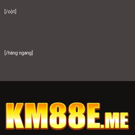
[/cột]
[/hàng ngang]