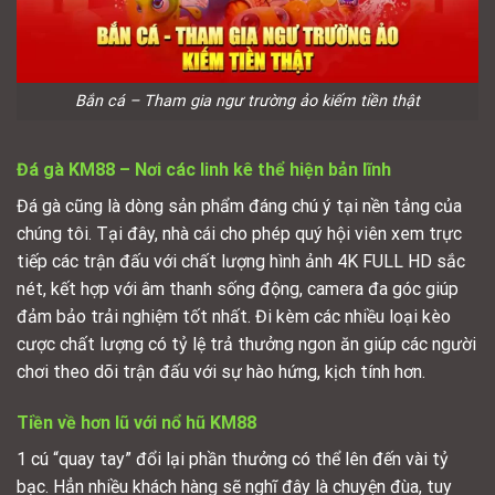
Bắn cá – Tham gia ngư trường ảo kiếm tiền thật
Đá gà KM88 – Nơi các linh kê thể hiện bản lĩnh
Đá gà cũng là dòng sản phẩm đáng chú ý tại nền tảng của
chúng tôi. Tại đây, nhà cái cho phép quý hội viên xem trực
tiếp các trận đấu với chất lượng hình ảnh 4K FULL HD sắc
nét, kết hợp với âm thanh sống động, camera đa góc giúp
đảm bảo trải nghiệm tốt nhất. Đi kèm các nhiều loại kèo
cược chất lượng có tỷ lệ trả thưởng ngon ăn giúp các người
chơi theo dõi trận đấu với sự hào hứng, kịch tính hơn.
Tiền về hơn lũ với nổ hũ KM88
1 cú “quay tay” đổi lại phần thưởng có thể lên đến vài tỷ
bạc. Hẳn nhiều khách hàng sẽ nghĩ đây là chuyện đùa, tuy