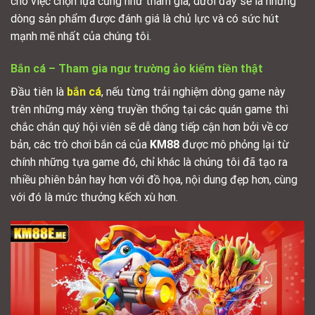
cho việc chọn lựa cũng như tham gia, dưới đây sẽ là những
dòng sản phẩm được đánh giá là chủ lực và có sức hút
mạnh mẽ nhất của chúng tôi.
Bắn cá – Tham gia ngư trường ảo kiếm tiền thật
Đầu tiên là
bắn cá
, nếu từng trải nghiệm dòng game này
trên những máy xèng truyền thống tại các quán game thì
chắc chắn quý hội viên sẽ dễ dàng tiếp cận hơn bởi về cơ
bản, các trò chơi bắn cá của
KM88
được mô phỏng lại từ
chính những tựa game đó, chỉ khác là chúng tôi đã tạo ra
nhiều phiên bản hay hơn với đồ họa, nội dung đẹp hơn, cùng
với đó là mức thưởng kếch xù hơn.