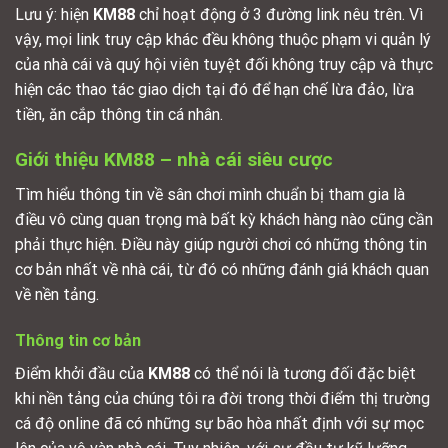
Lưu ý: hiện
KM88
chỉ hoạt động ở 3 đường link nêu trên. Vì
vậy, mọi link truy cập khác đều không thuộc phạm vi quản lý
của nhà cái và quý hội viên tuyệt đối không truy cập và thực
hiện các thao tác giao dịch tại đó để hạn chế lừa đảo, lừa
tiền, ăn cắp thông tin cá nhân.
Giới thiệu KM88 – nhà cái siêu cược
Tìm hiểu thông tin về sân chơi mình chuẩn bị tham gia là
điều vô cùng quan trọng mà bất kỳ khách hàng nào cũng cần
phải thực hiện. Điều này giúp người chơi có những thông tin
cơ bản nhất về nhà cái, từ đó có những đánh giá khách quan
về nền tảng.
Thông tin cơ bản
Điểm khởi đầu của
KM88
có thể nói là tương đối đặc biệt
khi nền tảng của chúng tôi ra đời trong thời điểm thị trường
cá độ online đã có những sự bão hòa nhất định với sự mọc