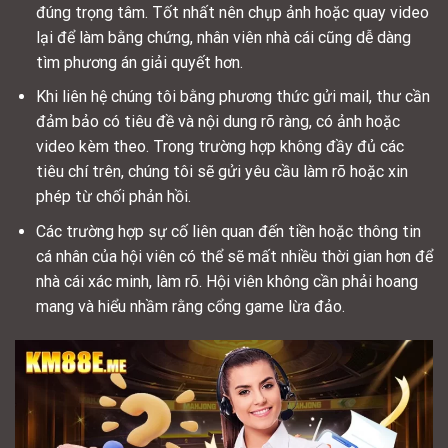
đúng trọng tâm. Tốt nhất nên chụp ảnh hoặc quay video
lại để làm bằng chứng, nhân viên nhà cái cũng dễ dàng
tìm phương án giải quyết hơn.
Khi liên hệ chúng tôi bằng phương thức gửi mail, thư cần
đảm bảo có tiêu đề và nội dung rõ ràng, có ảnh hoặc
video kèm theo. Trong trường hợp không đầy đủ các
tiêu chí trên, chúng tôi sẽ gửi yêu cầu làm rõ hoặc xin
phép từ chối phản hồi.
Các trường hợp sự cố liên quan đến tiền hoặc thông tin
cá nhân của hội viên có thể sẽ mất nhiều thời gian hơn để
nhà cái xác minh, làm rõ. Hội viên không cần phải hoang
mang và hiểu nhầm rằng cổng game lừa đảo.