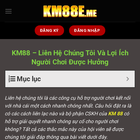
Skip
to
content
ĐĂNG KÝ
ĐĂNG NHẬP
KM88 – Liên Hệ Chúng Tôi Và Lợi Ích
Người Chơi Được Hưởng
Mục lục
Liên hệ chúng tôi là các công cụ hỗ trợ người chơi kết nối
với nhà cái một cách nhanh chóng nhất. Câu hỏi đặt ra là
có các cách liên lạc nào và bộ phận CSKH của
KM 88
có
hỗ trợ giải quyết nhanh chóng sự cố cho người chơi
không? Tất cả các thắc mắc này của hội viên sẽ được
chúng tôi giải đáp thông qua bài viết dưới đây.