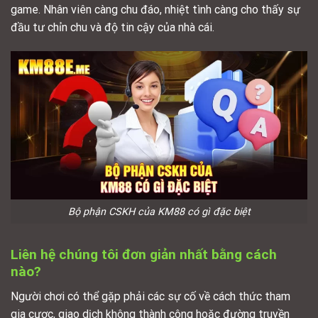
game. Nhân viên càng chu đáo, nhiệt tình càng cho thấy sự
đầu tư chỉn chu và độ tin cậy của nhà cái.
Bộ phận CSKH của KM88 có gì đặc biệt
Liên hệ chúng tôi đơn giản nhất bằng cách
nào?
Người chơi có thể gặp phải các sự cố về cách thức tham
gia cược, giao dịch không thành công hoặc đường truyền