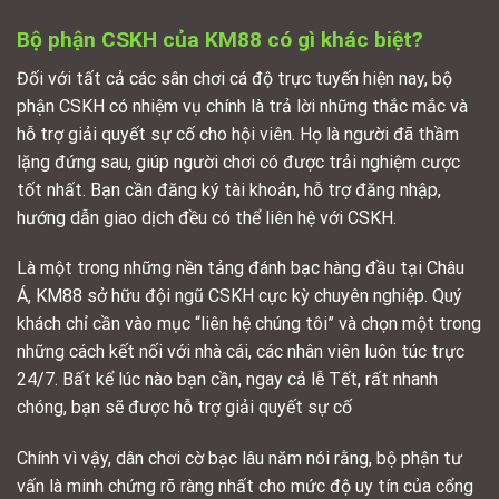
Bộ phận CSKH của KM88 có gì khác biệt?
Đối với tất cả các sân chơi cá độ trực tuyến hiện nay, bộ
phận CSKH có nhiệm vụ chính là trả lời những thắc mắc và
hỗ trợ giải quyết sự cố cho hội viên. Họ là người đã thầm
lặng đứng sau, giúp người chơi có được trải nghiệm cược
tốt nhất. Bạn cần đăng ký tài khoản, hỗ trợ đăng nhập,
hướng dẫn giao dịch đều có thể liên hệ với CSKH.
Là một trong những nền tảng đánh bạc hàng đầu tại Châu
Á, KM88 sở hữu đội ngũ CSKH cực kỳ chuyên nghiệp. Quý
khách chỉ cần vào mục “liên hệ chúng tôi” và chọn một trong
những cách kết nối với nhà cái, các nhân viên luôn túc trực
24/7. Bất kể lúc nào bạn cần, ngay cả lễ Tết, rất nhanh
chóng, bạn sẽ được hỗ trợ giải quyết sự cố
Chính vì vậy, dân chơi cờ bạc lâu năm nói rằng, bộ phận tư
vấn là minh chứng rõ ràng nhất cho mức độ uy tín của cổng