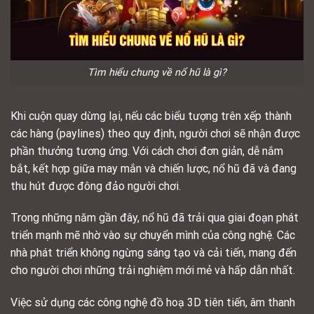
Tìm hiểu chung về nổ hũ là gì?
Khi cuộn quay dừng lại, nếu các biểu tượng trên xếp thành
các hàng (paylines) theo quy định, người chơi sẽ nhận được
phần thưởng tương ứng. Với cách chơi đơn giản, dễ nắm
bắt, kết hợp giữa may mắn và chiến lược, nổ hũ đã và đang
thu hút được đông đảo người chơi.
Trong những năm gần đây, nổ hũ đã trải qua giai đoạn phát
triển mạnh mẽ nhờ vào sự chuyển mình của công nghệ. Các
nhà phát triển không ngừng sáng tạo và cải tiến, mang đến
cho người chơi những trải nghiệm mới mẻ và hấp dẫn nhất.
Việc sử dụng các công nghệ đồ hoạ 3D tiên tiến, âm thanh