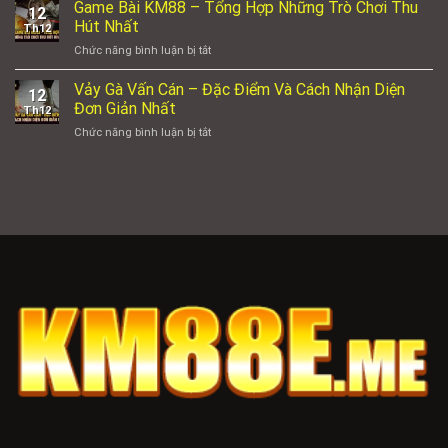
Thầu
Game Bài KM88 – Tổng Hợp Những Trò Chơi Thu
Thẻ
Chơi
12
Là
Đỉnh
Hút Nhất
Thắng
Th12
Gì?
Cao
To
ở
Chức năng bình luận bị tắt
Mậu
Chỉ
Game
Thầu
Có
Bài
Vảy Gà Vấn Cán – Đặc Điểm Và Cách Nhận Diện
Xuất
Tại
12
KM88
Hiện
Đơn Giản Nhất
KM88
Th12
–
Trong
ở
Chức năng bình luận bị tắt
Tổng
Những
Vảy
Hợp
Game
Gà
Những
Bài
Vấn
Trò
Nào?
Cán
Chơi
–
Thu
Đặc
Hút
Điểm
Nhất
Và
Cách
Nhận
Diện
Đơn
Giản
Nhất