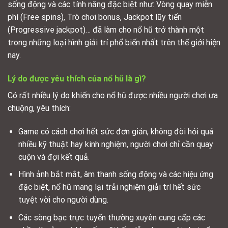
sống động và các tính năng đặc biệt như: Vòng quay miễn
phí (Free spins), Trò chơi bonus, Jackpot lũy tiến
(Progressive jackpot)… đã làm cho nổ hũ trở thành một
trong những loại hình giải trí phổ biến nhất trên thế giới hiện
nay.
Lý do được yêu thích của nổ hũ là gì?
Có rất nhiều lý do khiến cho nổ hũ được nhiều người chơi ưa
chuộng, yêu thích:
Game có cách chơi hết sức đơn giản, không đòi hỏi quá
nhiều kỹ thuật hay kinh nghiệm, người chơi chỉ cần quay
cuộn và đợi kết quả.
Hình ảnh bắt mắt, âm thanh sống động và các hiệu ứng
đặc biệt, nổ hũ mang lại trải nghiệm giải trí hết sức
tuyệt vời cho người dùng.
Các sòng bạc trực tuyến thường xuyên cung cấp các