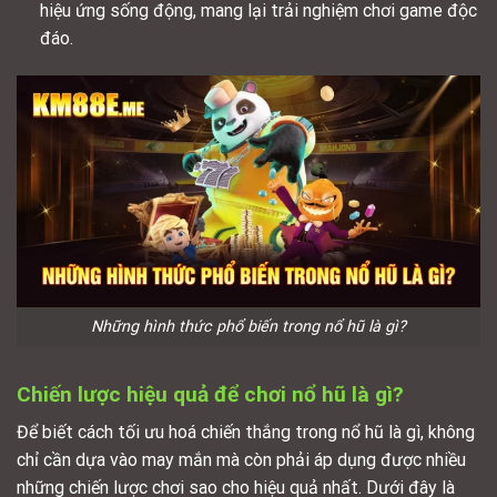
hiệu ứng sống động, mang lại trải nghiệm chơi game độc
đáo.
Những hình thức phổ biến trong nổ hũ là gì?
Chiến lược hiệu quả để chơi nổ hũ là gì?
Để biết cách tối ưu hoá chiến thắng trong nổ hũ là gì, không
chỉ cần dựa vào may mắn mà còn phải áp dụng được nhiều
những chiến lược chơi sao cho hiệu quả nhất. Dưới đây là