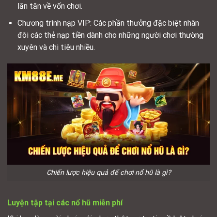
lăn tăn về vốn chơi.
Chương trình nạp VIP: Các phần thưởng đặc biệt nhân
đôi các thẻ nạp tiền dành cho những người chơi thường
xuyên và chi tiêu nhiều.
Chiến lược hiệu quả để chơi nổ hũ là gì?
Luyện tập tại các nổ hũ miễn phí