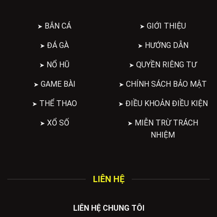
BẮN CÁ
GIỚI THIỆU
ĐÁ GÀ
HƯỚNG DẪN
NỔ HŨ
QUYỀN RIÊNG TƯ
GAME BÀI
CHÍNH SÁCH BẢO MẬT
THỂ THAO
ĐIỀU KHOẢN ĐIỀU KIỆN
XỔ SỐ
MIỄN TRỪ TRÁCH
NHIỆM
LIÊN HỆ
LIÊN HỆ CHUNG TÔI