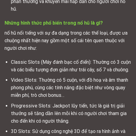
phần thưởng và khuyến mãi hấp dẫn cho người chơi nổ
hũ.
Những hình thức phổ biến trong nổ hũ là gì?
nổ hũ nổi tiếng với sự đa dạng trong các thể loại, được ưa
chuộng nhất hiện nay gồm một số cái tên quen thuộc với
người chơi như:
Classic Slots (Máy đánh bạc cổ điển): Thường có 3 cuộn
và các biểu tượng đơn giản như trái cây, số 7 và chuông.
Video Slots: Thường có 5 cuộn, với đồ hoạ và âm thanh
phong phú, cùng các tính năng đặc biệt như vòng quay
miễn phí, trò chơi bonus…
Progressive Slots: Jackpot lũy tiến, tức là giá trị giải
thưởng sẽ tăng dần lên mỗi khi có người chơi tham gia
cho đến khi có người thắng.
3D Slots: Sử dụng công nghệ 3D để tạo ra hình ảnh và